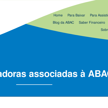
Home
Para Baixar
Para Assisti
Blog da ABAC
Saber Financeiro
Sob
adoras associadas à AB