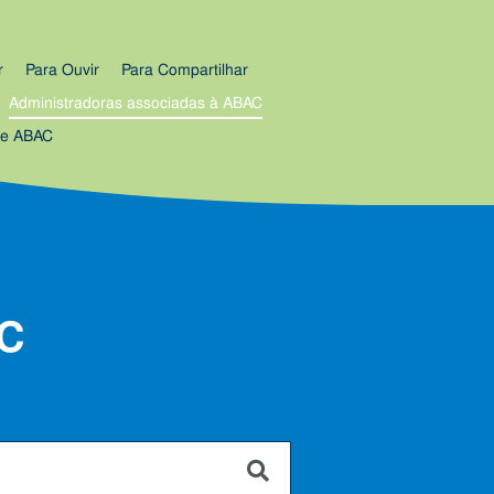
r
Para Ouvir
Para Compartilhar
Administradoras associadas à ABAC
re ABAC
AC